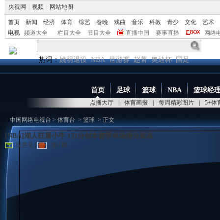
央视网
|
视频
|
网站地图
首页
新闻
经济
体育
综艺
春晚
戏曲
音乐
科教
青少
文化
艺术
电视
频道大全
栏目大全
节目大全
直播中国
赛事直播
网络
热词：
姚明退役
NBA
世游赛
赵菁
奥迪杯
国足
首页
足球
篮球
NBA
篮球经
点播大厅
|
体育画报
|
每周精彩图片
|
5+
中国网络电视台
>
体育台
>
篮球
> 正文
[NBA]湖人狂屠小牛 131分创本赛季单场得分新高
提意见
|
顶
/
踩