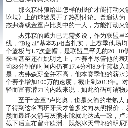
那么森林狼给出怎样的报价才能打动火箭
论坛》上的球迷展开了热烈讨论。普遍认为
杰弗森或金童卢比奥中的一人，方能打动火
杰弗森的威力已无需多说，作为联盟里
线，“Blg al”基本功相当扎实，上赛季他场均可
个篮板与1.7次盖帽，是联盟里罕见的20+1
来看甚至还在姚明之上，本赛季尽管他的表
均33分钟的时间内仍有17.4分和8.9个篮板
是，杰弗森薪金并不高，他本赛季他的薪水为
个赛季增加100万的速度，截止到2013年
轻而富有潜力的内线来说，如此价码可谓物
至于“金童”卢比奥，也是火箭的老熟人
了得到这名西班牙天才曾多次向灰熊报价，
然而最终火箭与灰熊未能就此达成一致，卢
截下后宣布留守欧洲。既然冰天雪地的明尼