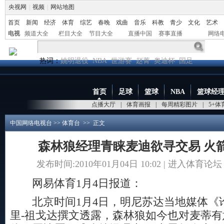
央视网
|
视频
|
网站地图
首页
新闻
经济
体育
综艺
春晚
戏曲
音乐
科教
青少
文化
艺术
电视
频道大全
栏目大全
节目大全
直播中国
赛事直播
网络
热词：
姚明退役
NBA
世游赛
赵菁
奥迪杯
国足
首页
足球
篮球
NBA
篮球经
点播大厅
|
体育画报
|
每周精彩图片
|
5+
中国网络电视台
>>
体育台
>> 正文
森林狼经理青睐麦迪欲寻交易 火
发布时间:2010年01月04日 10:02 |
进入体育论坛
网易体育1月4日报道：
北京时间1月4日，明尼苏达当地媒体《
里-祖戈达撰文透露，森林狼如今也对麦蒂