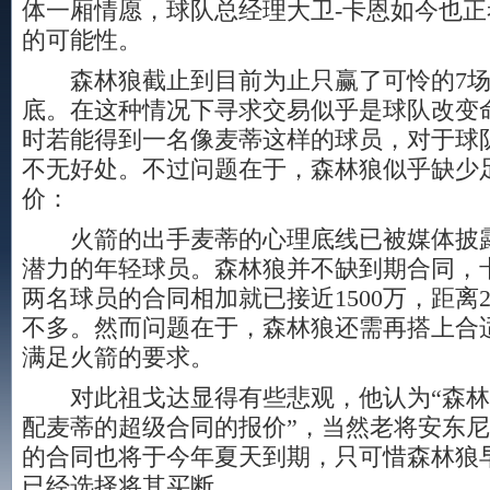
体一厢情愿，球队总经理大卫-卡恩如今也
的可能性。
森林狼截止到目前为止只赢了可怜的7场
底。在这种情况下寻求交易似乎是球队改变
时若能得到一名像麦蒂这样的球员，对于球
不无好处。不过问题在于，森林狼似乎缺少
价：
火箭的出手麦蒂的心理底线已被媒体披露
潜力的年轻球员。森林狼并不缺到期合同，
两名球员的合同相加就已接近1500万，距离2
不多。然而问题在于，森林狼还需再搭上合
满足火箭的要求。
对此祖戈达显得有些悲观，他认为“森林
配麦蒂的超级合同的报价”，当然老将安东尼奥
的合同也将于今年夏天到期，只可惜森林狼
已经选择将其买断。