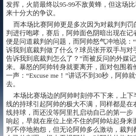
发挥，火箭最终以95-99不敌黄蜂，但这场
来十分大的争议。
而本场比赛阿帅更是多次因为对裁判判罚
判进行咆哮，赛后，阿帅面色阴暗出现在记
便是问道裁判的问题，而阿帅怒气冲地说：
诉我到底裁判做了什么？球员张开双手与对
告诉我到底裁判怎么了？”而被反问的外媒
来。暴怒的阿帅转身就要离开，面对包围着
一声：“Excuse me！”讲话不到30秒，阿
去。
本场比赛场边的阿帅时刻停不下来，上下
线的持球引起阿帅的极大不满，同样都是在
线持球，而还没等阿里扎启动自己的第一步
响起，早就在座位上坐不住的阿帅站起身来
判不停地抱怨，但无论阿帅多么激动，裁判