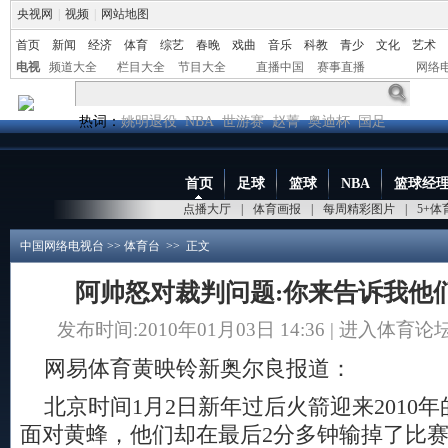
央视网
|
视频
|
网站地图
首页
新闻
经济
体育
综艺
春晚
戏曲
音乐
科教
青少
文化
艺术
电视
频道大全
栏目大全
节目大全
直播中国
赛事直播
网络
热词：
姚明退役
NBA
世游赛
赵菁
奥迪杯
国足
首页
足球
篮球
NBA
篮球经
点播大厅
|
体育画报
|
每周精彩图片
|
5+
中国网络电视台
>>
体育台
>> 正文
阿帅怒对裁判问题:你来告诉我他
发布时间:2010年01月03日 14:36 |
进入体育论
网易体育黄映铃新奥尔良报道：
北京时间1月2日新年过后火箭迎来2010
面对黄蜂，他们却在最后2分多钟输掉了比