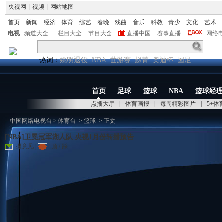
央视网
|
视频
|
网站地图
首页
新闻
经济
体育
综艺
春晚
戏曲
音乐
科教
青少
文化
艺术
电视
频道大全
栏目大全
节目大全
直播中国
赛事直播
网络
热词：
姚明退役
NBA
世游赛
赵菁
奥迪杯
国足
首页
足球
篮球
NBA
篮球经
点播大厅
|
体育画报
|
每周精彩图片
|
5+
中国网络电视台
>
体育台
>
篮球
> 正文
[NBA]卫冕冠军湖人队 央视1月份转播预告
提意见
|
顶
/
踩