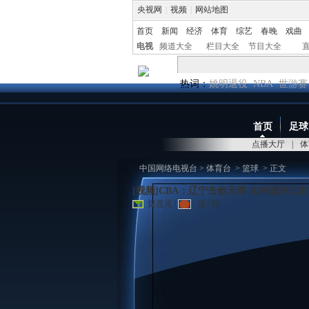
央视网
|
视频
|
网站地图
首页
新闻
经济
体育
综艺
春晚
戏曲
电视
频道大全
栏目大全
节目大全
热词：
姚明退役
NBA
世游赛
首页
足球
点播大厅
|
体
中国网络电视台
>
体育台
>
篮球
> 正文
[视频]CBA：辽宁击败天津 吉林战胜北京
提意见
|
顶
/
踩