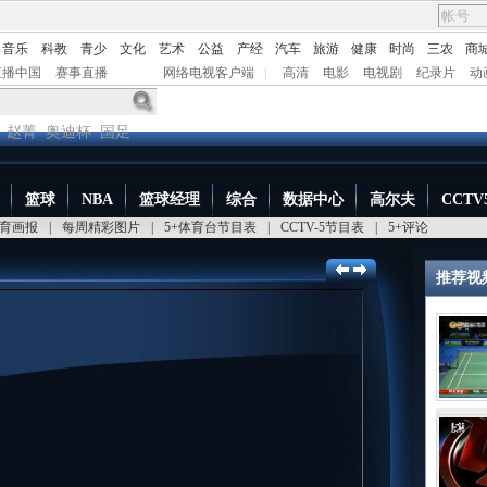
音乐
科教
青少
文化
艺术
公益
产经
汽车
旅游
健康
时尚
三农
商
直播中国
赛事直播
网络电视客户端
|
高清
电影
电视剧
纪录片
动
赵菁
奥迪杯
国足
篮球
NBA
篮球经理
综合
数据中心
高尔夫
CCTV
育画报
|
每周精彩图片
|
5+体育台节目表
|
CCTV-5节目表
|
5+评论
推荐视