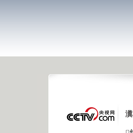
[体育晨报]完整版(上)
20110521
[体育星探]完整版 20110520
[网球]初到罗兰加洛斯 初见
李娜
瀵
