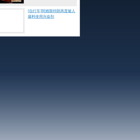
[自行车]阿姆斯特朗再度被人
爆料使用兴奋剂
[F1]红牛统治西班牙站练习
赛
[跳水]全国赛邱波状态一般
险胜夺冠
[体育晨报]完整版(下)
20110521
[运动空间]完整版 20110521