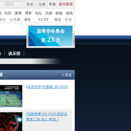
客服
设为首页
登录
注册
城
社区
微博
博客
论坛
访谈
邮箱
游戏
画片
公开课
播客
|
CCTV
频道
栏目
温哥华冬奥会
23
第
天
5
俱乐部
互动视频·互动中国
频
更多
[体育世界]完整版 20110520
[完整赛事]2011NHL西部决
赛第三场 加人-鲨鱼 1