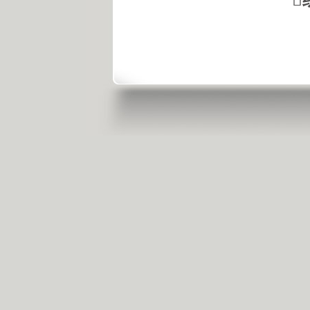
本周
本月
中心